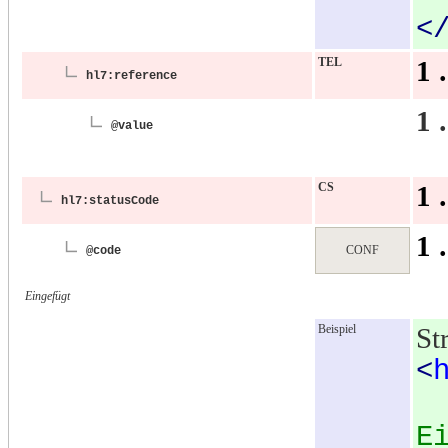
<
TEL
1 
hl7:reference
1 
@value
CS
1 
hl7:statusCode
1 
CONF
@code
Eingefügt
Beispiel
St
<
E