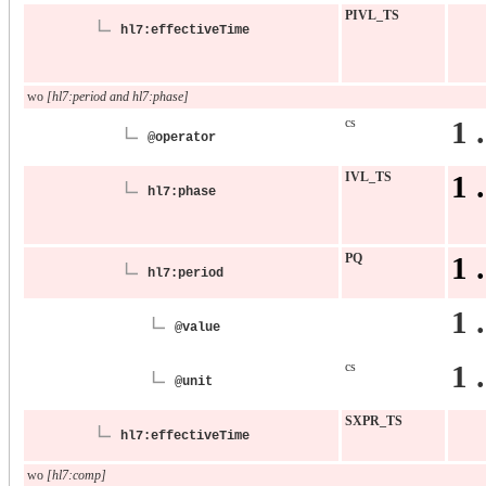
PIVL_TS
hl7:effectiveTime
wo
[hl7:period and hl7:phase]
cs
1 
@operator
IVL_TS
1 
hl7:phase
PQ
1 
hl7:period
1 
@value
cs
1 
@unit
SXPR_TS
hl7:effectiveTime
wo
[hl7:comp]