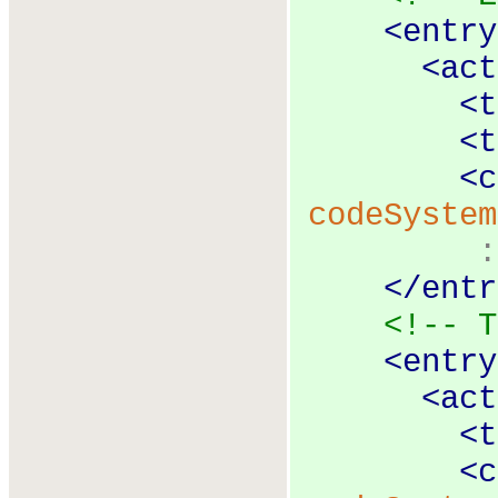
<
entry
<
act
<
t
<
t
<
c
codeSystem
</
entr
<!-- T
<
entry
<
act
<
t
<
c