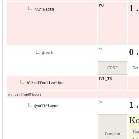
PQ
1 
hl7:width
cs
0 
@unit
CONF
Der
IVL_TS
hl7:effectiveTime
wo
[1] [@nullFlavor]
cs
1 
@nullFlavor
Ko
Ca
Constraint