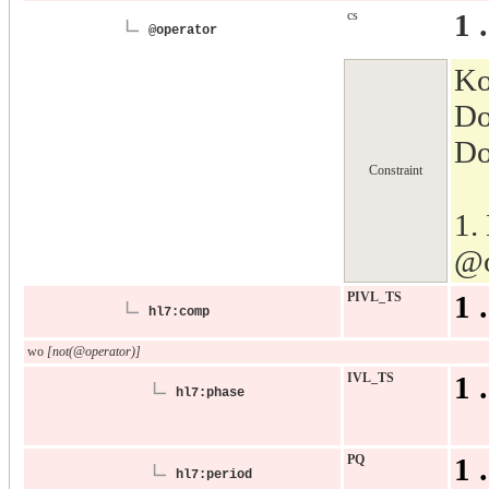
cs
1 
@operator
Ko
Do
Do
Constraint
1.
@o
PIVL_TS
1 
hl7:comp
wo
[not(@operator)]
IVL_TS
1 
hl7:phase
PQ
1 
hl7:period