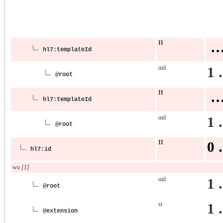
II
…
hl7:templateId
uid
1 
@root
II
…
hl7:templateId
uid
1 
@root
II
0 
hl7:id
wo
[1]
uid
1 
@root
st
1 
@extension