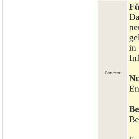
Fü
Da
ne
ge
in
In
Constraint
Nu
En
Be
Be