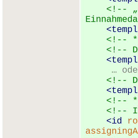
<!-- „
Einnahmeda
<
templ
<!-- *
<!-- D
<
templ
… ode
<!-- D
<
templ
<!-- *
<!-- I
<
id
ro
assigningA