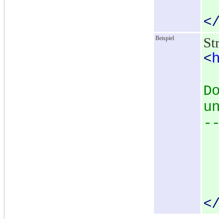
<
Beispiel
St
<
D
u
-
<