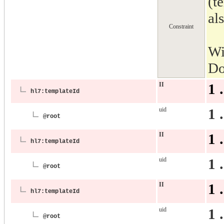
(t
al
Constraint
Wi
Do
II
1 
hl7:templateId
uid
1 
@root
II
1 
hl7:templateId
uid
1 
@root
II
1 
hl7:templateId
uid
1 
@root