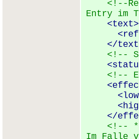
<!--Re
Entry im T
<
text
>
<
ref
</
text
<!-- S
<
statu
<!-- E
<
effec
<
low
<
hig
</
effe
<!-- *
Im Falle v