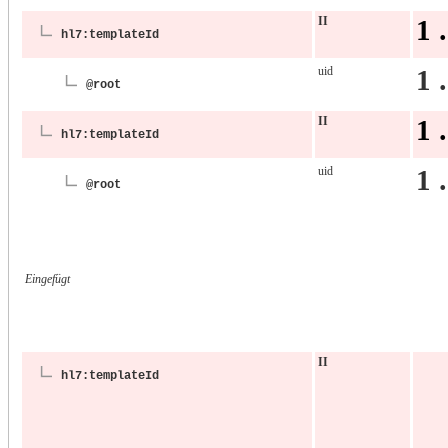
II
1 
hl7:templateId
uid
1 
@root
II
1 
hl7:templateId
uid
1 
@root
Eingefügt
II
hl7:templateId