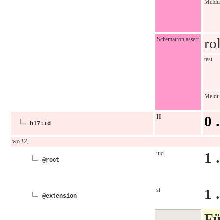
Meldu
ro
Schematron assert
test
Meldu
II
0 
hl7:id
wo
[2]
uid
1 
@root
st
1 
@extension
Fü