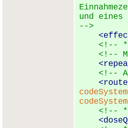
Einnahmeze
und eines 
-->
<
effec
<!-- *
<!-- M
<
repea
<!-- A
<
route
codeSystem
codeSystem
<!-- *
<
doseQ