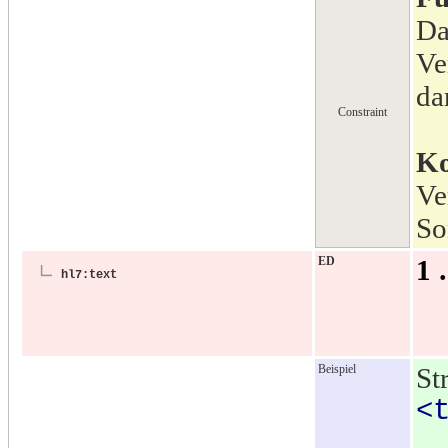
Da
Ve
dar
Constraint
Ko
Ve
So
ED
1 
hl7:text
Beispiel
St
<