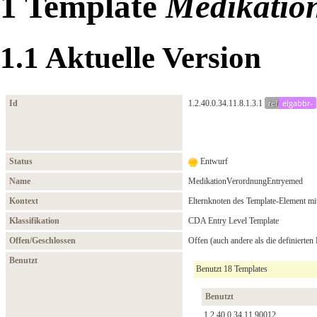
1
Template
Medikatio
1.1
Aktuelle Version
ref
elgabbr-
Id
1.2.40.0.34.11.8.1.3.1
Status
Entwurf
Name
MedikationVerordnungEntryemed
Kontext
Elternknoten des Template-Element mit
Klassifikation
CDA Entry Level Template
Offen/Geschlossen
Offen (auch andere als die definierten
Benutzt
Benutzt 18 Templates
Benutzt
1.2.40.0.34.11.90012