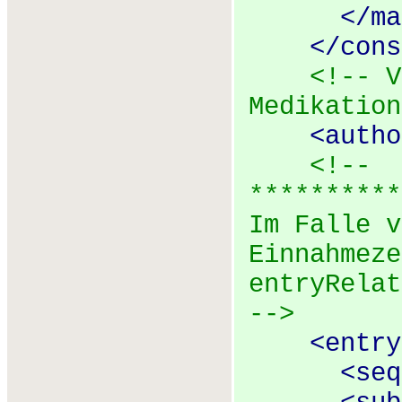
</
ma
</
cons
<!-- V
Medikation
<
autho
<!--
**********
Im Falle v
Einnahmeze
entryRelat
-->
<
entry
<
seq