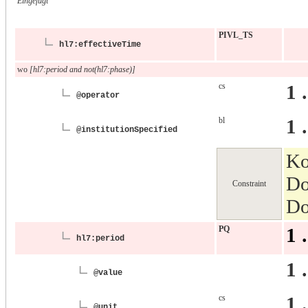
Eingefügt
PIVL_TS
hl7:effectiveTime
wo
[hl7:period and not(hl7:phase)]
cs
1 
@operator
bl
1 
@institutionSpecified
Ko
Do
Constraint
Do
PQ
1 
hl7:period
1 
@value
cs
1 
@unit