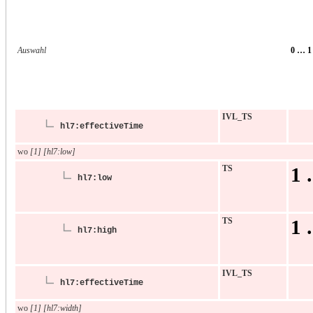
Auswahl
0 … 1
IVL_TS
hl7:effectiveTime
wo
[1] [hl7:low]
TS
1 
hl7:low
TS
1 
hl7:high
IVL_TS
hl7:effectiveTime
wo
[1] [hl7:width]