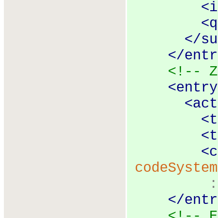
<
i
<
q
</
su
</
entr
<!-- Z
<
entry
<
act
<
t
<
t
<
c
codeSystem
</
entr
<!-- E