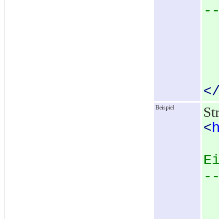
-
<
Beispiel
St
<
E
-