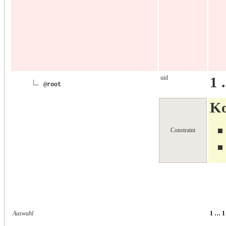
uid
1 
@root
Ko
Constraint
Auswahl
1 … 1