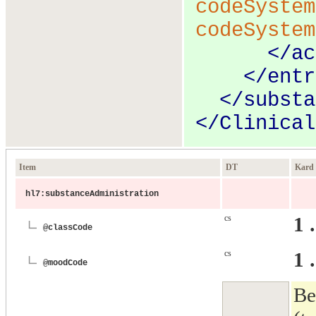
codeSystem
codeSystem
</
ac
</
entr
</
substa
</
Clinical
Item
DT
Kard
hl7:substanceAdministration
cs
1 
@classCode
cs
1 
@moodCode
Be