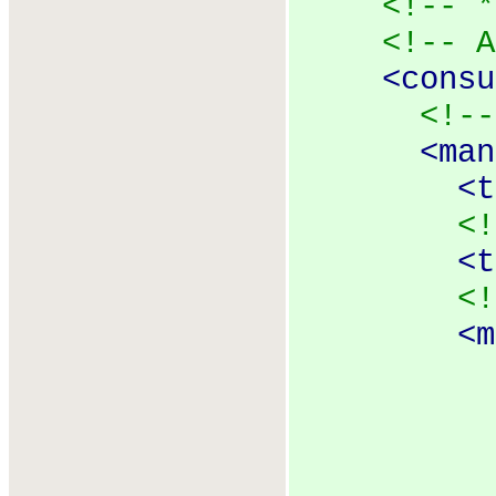
<!-- *
<!-- A
<
consu
<!--
<
man
<
t
<!
<
t
<!
<
m