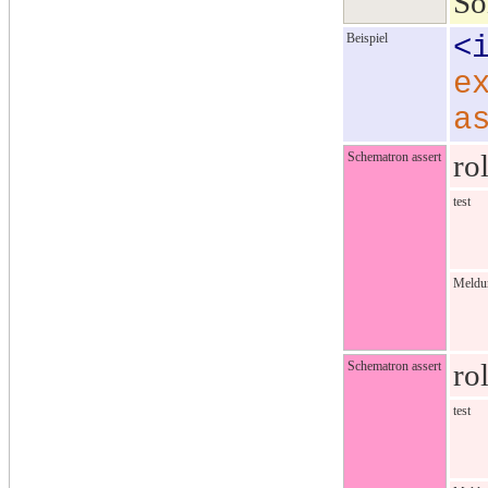
S
Beispiel
<
e
a
ro
Schematron assert
test
Meldu
ro
Schematron assert
test