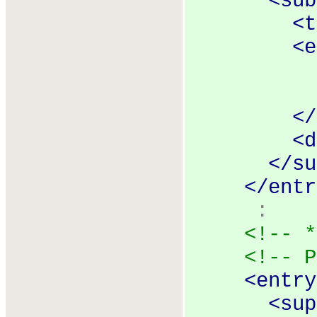
<
sub
<
t
<
e
</
<
d
</
su
</
entr
:
<!-- *
<!-- P
<
entry
<
sup