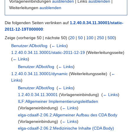
Vorlageneinbindungen
ausblenden
| Links
ausblenden
|
Weiterleitungen
ausblenden
Die folgenden Seiten verlinken auf
1.2.40.0.34.11.30001/static-
2011-12-19T000000
:
Zeige (vorherige 50 | nächste 50) (
20
|
50
|
100
|
250
|
500
)
Benutzer:ADbot/log
‎
(
← Links
)
1.2.40.0.34.11.30001/static-2011-12-19
(Weiterleitungsseite) ‎
(
← Links
)
Benutzer:ADbot/log
‎
(
← Links
)
1.2.40.0.34.11.30001/dynamic
(Weiterleitungsseite) ‎
(
←
Links
)
Benutzer:ADbot/log
‎
(
← Links
)
1.2.40.0.34.11.30001
(Vorlageneinbindung) ‎
(
← Links
)
ILF:Allgemeiner Implementierungsleitfaden
(Vorlageneinbindung) ‎
(
← Links
)
elga-cdaalf-2.06.2:Allgemeiner Aufbau des CDA Body
(Vorlageneinbindung) ‎
(
← Links
)
elga-cdaalf-2.06.2:Medizinische Inhalte (CDA Body)