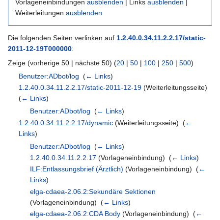
Vorlageneinbindungen
ausblenden
| Links
ausblenden
|
Weiterleitungen
ausblenden
Die folgenden Seiten verlinken auf
1.2.40.0.34.11.2.2.17/static-
2011-12-19T000000
:
Zeige (vorherige 50 | nächste 50) (
20
|
50
|
100
|
250
|
500
)
Benutzer:ADbot/log
‎
(
← Links
)
1.2.40.0.34.11.2.2.17/static-2011-12-19
(Weiterleitungsseite) ‎
(
← Links
)
Benutzer:ADbot/log
‎
(
← Links
)
1.2.40.0.34.11.2.2.17/dynamic
(Weiterleitungsseite) ‎
(
←
Links
)
Benutzer:ADbot/log
‎
(
← Links
)
1.2.40.0.34.11.2.2.17
(Vorlageneinbindung) ‎
(
← Links
)
ILF:Entlassungsbrief (Ärztlich)
(Vorlageneinbindung) ‎
(
←
Links
)
elga-cdaea-2.06.2:Sekundäre Sektionen
(Vorlageneinbindung) ‎
(
← Links
)
elga-cdaea-2.06.2:CDA Body
(Vorlageneinbindung) ‎
(
←