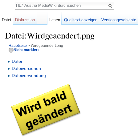
Suche
Datei
Diskussion
Lesen
Quelltext anzeigen
Versionsgeschichte
Datei:Wirdgeaendert.png
Hauptseite
> Wirdgeaendert.png
Nicht markiert
Wechseln zu:
Navigation
,
Suche
Datei
Dateiversionen
Dateiverwendung